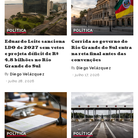
POLÍTICA
POLÍTICA
Eduardo Leite sanciona
Corrida ao governo do
LDO de 2027 sem vetos
Rio Grande do Sul entra
e projeta déficit de R$
na reta final antes das
4,8 bilhões no Rio
convenções
Grande do Sul
By
Diego Velázquez
Posted
by
By
Diego Velázquez
julho 17, 2026
Posted
by
julho 28, 2026
POLÍTICA
POLÍTICA