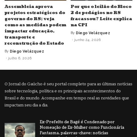
Assembleia aprova
Por que o leilão do Bloco
projetos estratégicos do
2 de pedágios no RS
governo do RS; veja
fracassou? Leite explica
como as medidas podem
na CPI
impactar educação,
By
Diego Velázquez
Posted
transporte e
by
junho 24, 2026
reconstrução do Estado
By
Diego Velázquez
Posted
by
julho 6, 2026
O Jornal do Gaúcho é seu portal completo para as últimas notícias
sobre tecnologia, política e os principais acontecimentos do
Brasil e do mundo. Acompanhe em tempo real as novidades que
impactam seu dia a dia.
Ex-Prefeito de Bagé é Condenado por
Nomeação de Ex-Mulher como Funcionária
Fantasma. palavras-chave: noticias