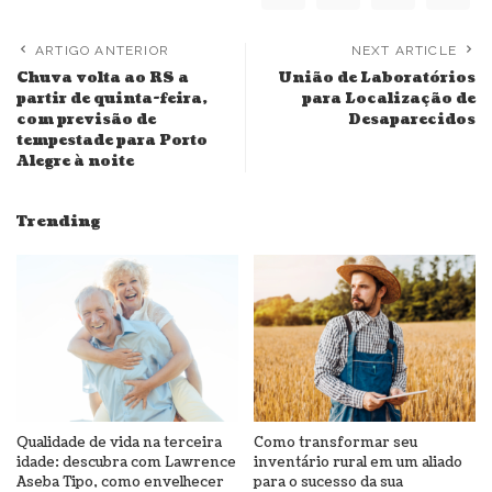
ARTIGO ANTERIOR
NEXT ARTICLE
Chuva volta ao RS a
União de Laboratórios
partir de quinta-feira,
para Localização de
com previsão de
Desaparecidos
tempestade para Porto
Alegre à noite
Trending
Qualidade de vida na terceira
Como transformar seu
idade: descubra com Lawrence
inventário rural em um aliado
Aseba Tipo, como envelhecer
para o sucesso da sua