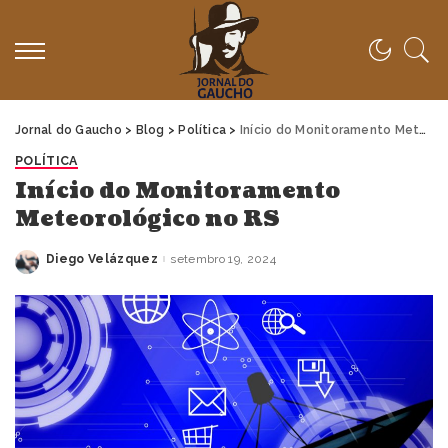
Jornal do Gaucho
>
Blog
>
Política
>
Início do Monitoramento Meteorológico no RS
POLÍTICA
Início do Monitoramento
Meteorológico no RS
Diego Velázquez
setembro 19, 2024
Posted
by