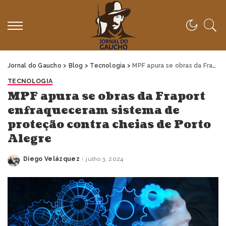
Jornal do Gaucho
>
Blog
>
Tecnologia
>
MPF apura se obras da Fraport enfraqueceram sistema de proteção contra cheias de Porto Alegre
TECNOLOGIA
MPF apura se obras da Fraport
enfraqueceram sistema de
proteção contra cheias de Porto
Alegre
Diego Velázquez
julho 3, 2024
Posted
by