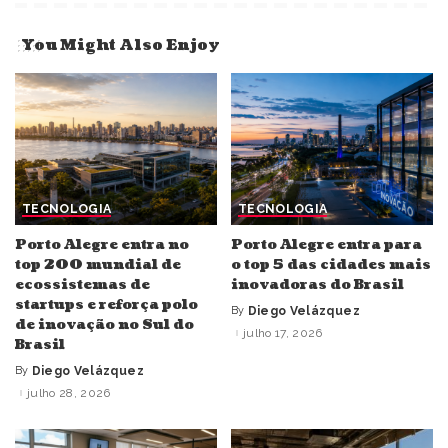
You Might Also Enjoy
TECNOLOGIA
TECNOLOGIA
Porto Alegre entra no
Porto Alegre entra para
top 200 mundial de
o top 5 das cidades mais
ecossistemas de
inovadoras do Brasil
startups e reforça polo
By
Diego Velázquez
Posted
de inovação no Sul do
by
julho 17, 2026
Brasil
By
Diego Velázquez
Posted
by
julho 28, 2026