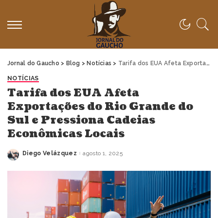
Jornal do Gaucho
>
Blog
>
Notícias
>
Tarifa dos EUA Afeta Exportações do Rio Grande do Sul e Pressiona Cadeias Econômicas Locais
NOTÍCIAS
Tarifa dos EUA Afeta
Exportações do Rio Grande do
Sul e Pressiona Cadeias
Econômicas Locais
Diego Velázquez
agosto 1, 2025
Posted
by