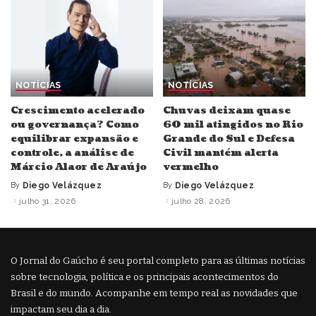
NOTÍCIAS
NOTÍCIAS
Crescimento acelerado
Chuvas deixam quase
ou governança? Como
60 mil atingidos no Rio
equilibrar expansão e
Grande do Sul e Defesa
controle, a análise de
Civil mantém alerta
Márcio Alaor de Araújo
vermelho
By
Diego Velázquez
By
Diego Velázquez
Posted
Posted
by
by
julho 31, 2026
julho 28, 2026
O Jornal do Gaúcho é seu portal completo para as últimas notícias
sobre tecnologia, política e os principais acontecimentos do
Brasil e do mundo. Acompanhe em tempo real as novidades que
impactam seu dia a dia.