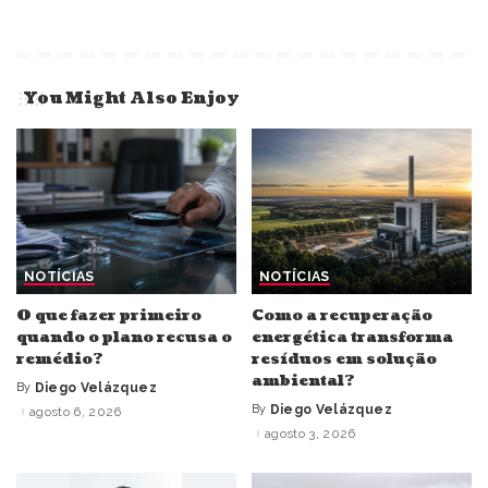
You Might Also Enjoy
NOTÍCIAS
NOTÍCIAS
O que fazer primeiro
Como a recuperação
quando o plano recusa o
energética transforma
remédio?
resíduos em solução
ambiental?
By
Diego Velázquez
Posted
by
By
Diego Velázquez
agosto 6, 2026
Posted
by
agosto 3, 2026