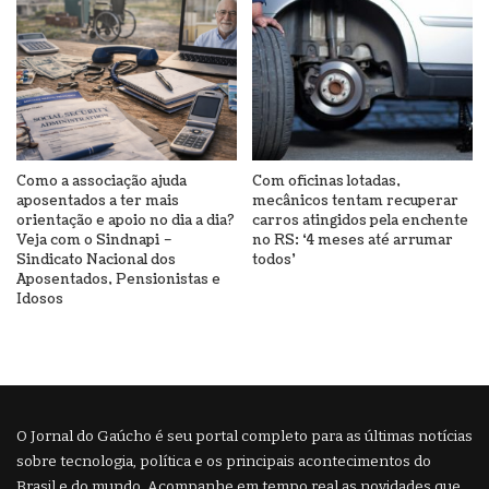
Como a associação ajuda
Com oficinas lotadas,
aposentados a ter mais
mecânicos tentam recuperar
orientação e apoio no dia a dia?
carros atingidos pela enchente
Veja com o Sindnapi –
no RS: ‘4 meses até arrumar
Sindicato Nacional dos
todos’
Aposentados, Pensionistas e
Idosos
O Jornal do Gaúcho é seu portal completo para as últimas notícias
sobre tecnologia, política e os principais acontecimentos do
Brasil e do mundo. Acompanhe em tempo real as novidades que