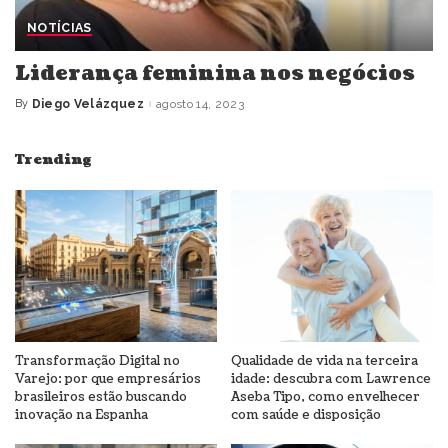
NOTÍCIAS
Liderança feminina nos negócios
By
Diego Velázquez
agosto 14, 2023
Posted
by
Trending
Transformação Digital no
Qualidade de vida na terceira
Varejo: por que empresários
idade: descubra com Lawrence
brasileiros estão buscando
Aseba Tipo, como envelhecer
inovação na Espanha
com saúde e disposição