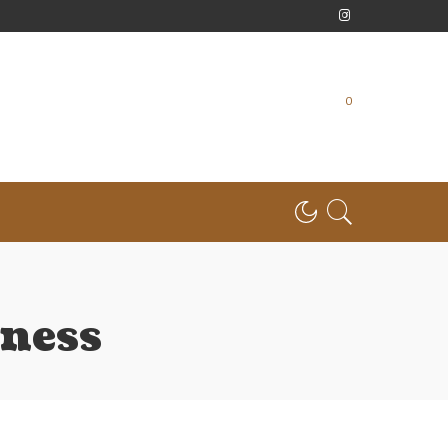
0
ness