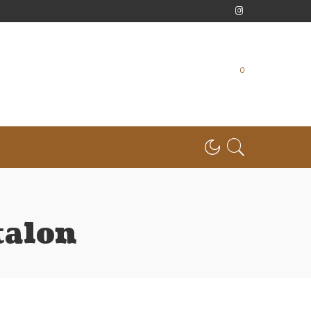
0
talon