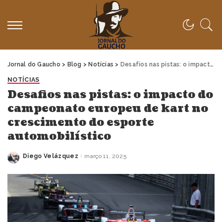
Jornal do Gaucho
>
Blog
>
Notícias
>
Desafios nas pistas: o impacto do campeonato europeu de kart no crescimento do esporte automobilístico
NOTÍCIAS
Desafios nas pistas: o impacto do
campeonato europeu de kart no
crescimento do esporte
automobilístico
Diego Velázquez
março 11, 2025
Posted
by