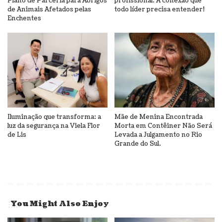
Plano de Parceria para Abrigos
profissional: A conexão que
de Animais Afetados pelas
todo líder precisa entender!
Enchentes
Iluminação que transforma: a
Mãe de Menina Encontrada
luz da segurança na Viela Flor
Morta em Contêiner Não Será
de Lis
Levada a Julgamento no Rio
Grande do Sul.
You Might Also Enjoy