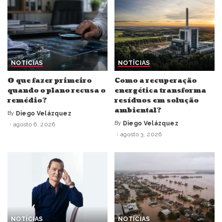
NOTÍCIAS
NOTÍCIAS
O que fazer primeiro
Como a recuperação
quando o plano recusa o
energética transforma
remédio?
resíduos em solução
ambiental?
By
Diego Velázquez
Posted
by
By
Diego Velázquez
agosto 6, 2026
Posted
by
agosto 3, 2026
NOTÍCIAS
NOTÍCIAS