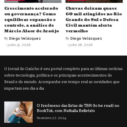
Crescimento acelerado
Chuvas deixam quase
ou governança? Como
60 mil atingidos no Rio
equilibrar expansão e
Grande do Sul e Defesa
controle, a análise de
Civil mantém alerta
Márcio Alaor de Araújo
vermelho
By
Diego Velázquez
By
Diego Velázquez
Posted
Posted
by
by
julho 31, 2026
julho 28, 2026
O Jornal do Gaúcho é seu portal completo para as últimas notícias
sobre tecnologia, política e os principais acontecimentos do
Brasil e do mundo. Acompanhe em tempo real as novidades que
impactam seu dia a dia.
O fenômeno das listas de TBR (to be read) no
BookTok, com Nathalia Belletato
fevereiro 27, 2024