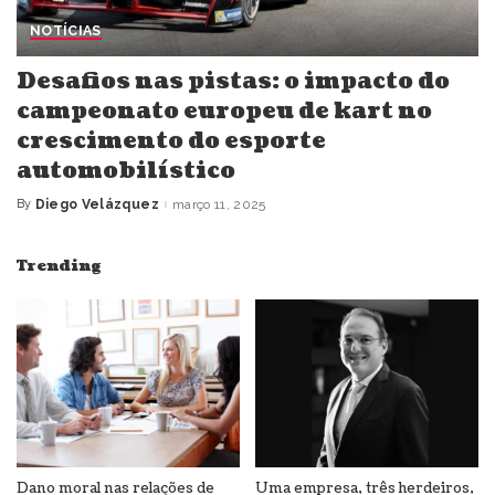
NOTÍCIAS
Desafios nas pistas: o impacto do
campeonato europeu de kart no
crescimento do esporte
automobilístico
By
Diego Velázquez
março 11, 2025
Posted
by
Trending
Dano moral nas relações de
Uma empresa, três herdeiros,