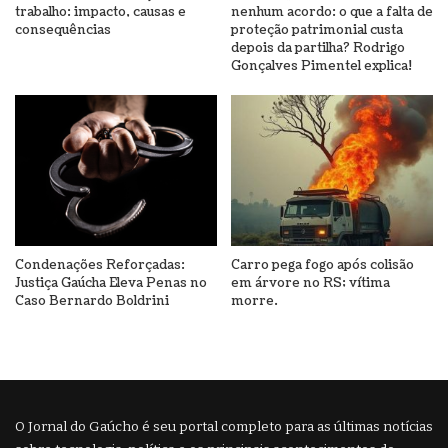
trabalho: impacto, causas e
nenhum acordo: o que a falta de
consequências
proteção patrimonial custa
depois da partilha? Rodrigo
Gonçalves Pimentel explica!
Condenações Reforçadas:
Carro pega fogo após colisão
Justiça Gaúcha Eleva Penas no
em árvore no RS; vítima
Caso Bernardo Boldrini
morre.
O Jornal do Gaúcho é seu portal completo para as últimas notícias