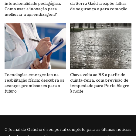
intencionalidade pedagógica:
da Serra Gaúcha expõe falhas
Como usar a inovação para
de segurança e gera comoção
melhorar a aprendizagem?
Tecnologias emergentes na
Chuva volta ao RS a partir de
reabilitação física: descubra os
quinta-feira, com previsão de
avanços promissores para o
tempestade para Porto Alegre
futuro
à noite
O Jornal do Gaúcho é seu portal completo para as últimas notícias