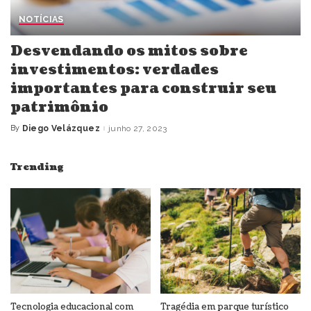
NOTÍCIAS
Desvendando os mitos sobre
investimentos: verdades
importantes para construir seu
patrimônio
By
Diego Velázquez
junho 27, 2023
Posted
by
Trending
Tecnologia educacional com
Tragédia em parque turístico