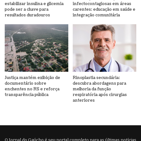
estabilizar insulina e glicemia
infectocontagiosas em áreas
pode ser a chave para
carentes: educação em saúde e
resultados duradouros
integração comunitária
Justiça mantém exibição de
Rinoplastia secundária:
documentário sobre
descubra abordagens para
enchentes no RS e reforça
melhoria da função
transparência pública
respiratória após cirurgias
anteriores
O Jornal do Gaúcho é seu portal completo para as últimas notícias