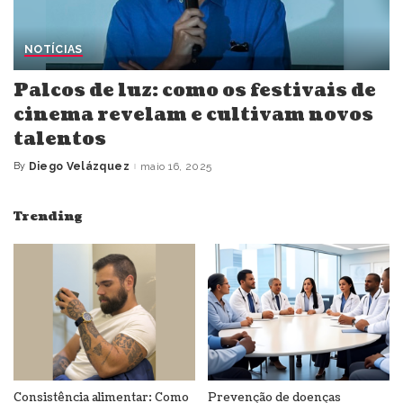
NOTÍCIAS
Palcos de luz: como os festivais de
cinema revelam e cultivam novos
talentos
By
Diego Velázquez
maio 16, 2025
Posted
by
Trending
Consistência alimentar: Como
Prevenção de doenças