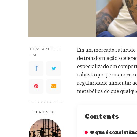
COMPARTILHE
Em um mercado saturado d
EM
de transformação acelerad
especializado em comport
robusto que permanece co
regularidade alimentar a
metabólica do que qualque
READ NEXT
Contents
O que é consistên