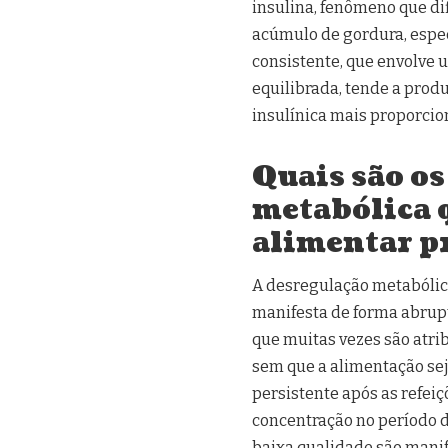
insulina, fenômeno que difi
acúmulo de gordura, espe
consistente, que envolve 
equilibrada, tende a prod
insulínica mais proporcio
Quais são os
metabólica 
alimentar p
A desregulação metabólica
manifesta de forma abrupta
que muitas vezes são atri
sem que a alimentação sej
persistente após as refeiç
concentração no período d
baixa qualidade são mani