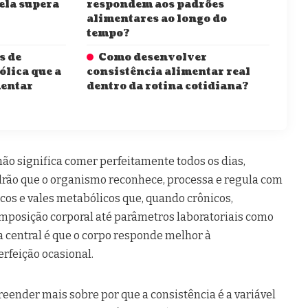
 ela supera
respondem aos padrões
alimentares ao longo do
tempo?
s de
Como desenvolver
lica que a
consistência alimentar real
mentar
dentro da rotina cotidiana?
não significa comer perfeitamente todos os dias,
drão que o organismo reconhece, processa e regula com
icos e vales metabólicos que, quando crônicos,
osição corporal até parâmetros laboratoriais como
ia central é que o corpo responde melhor à
erfeição ocasional.
reender mais sobre por que a consistência é a variável