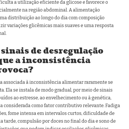
culta a utilização eficiente da glicose e favorece o
cialmente na região abdominal. A alimentação
uma distribuição ao longo do dia com composição
uzir variações glicêmicas mais suaves e uma resposta
nal.
 sinais de desregulação
que a inconsistência
rovoca?
 associada à inconsistência alimentar raramente se
. Ela se instala de modo gradual, por meio de sinais
buídos ao estresse, ao envelhecimento ou à genética,
a considerada como fator contributivo relevante. Fadiga
ões, fome intensa em intervalos curtos, dificuldade de
a tarde, compulsão por doces no final do dia e sono de
festações que podem indicar oscilações glicêmicas