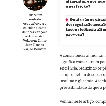
alimentar e por que
a perfeição?
Existe um
método
Quais são os sinai
específico para
desregulação metabó
calcular o custo
inconsistência ali
de intervenções
provoca?
estruturais?
Veja com Elmar
Juan Passos
Varjão Bomfim
A consistência alimentar 
significa construir um pa
eficiência, reduzindo os p
comprometem desde a comp
insulina e glicemia. A ide
previsibilidade do que à p
Venha, neste artigo, comp