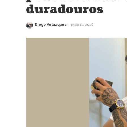
duradouros
Diego Velázquez
maio 11, 2026
Posted
by