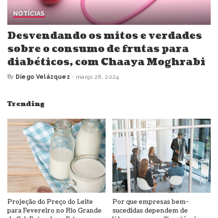
NOTÍCIAS
Desvendando os mitos e verdades
sobre o consumo de frutas para
diabéticos, com Chaaya Moghrabi
By
Diego Velázquez
março 26, 2024
Posted
by
Trending
Projeção do Preço do Leite
Por que empresas bem-
para Fevereiro no Rio Grande
sucedidas dependem de