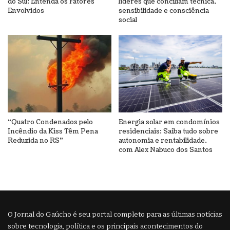
do Sul: Entenda os Fatores
líderes que conciliam técnica,
Envolvidos
sensibilidade e consciência
social
“Quatro Condenados pelo
Energia solar em condomínios
Incêndio da Kiss Têm Pena
residenciais: Saiba tudo sobre
Reduzida no RS”
autonomia e rentabilidade,
com Alex Nabuco dos Santos
O Jornal do Gaúcho é seu portal completo para as últimas notícias
sobre tecnologia, política e os principais acontecimentos do