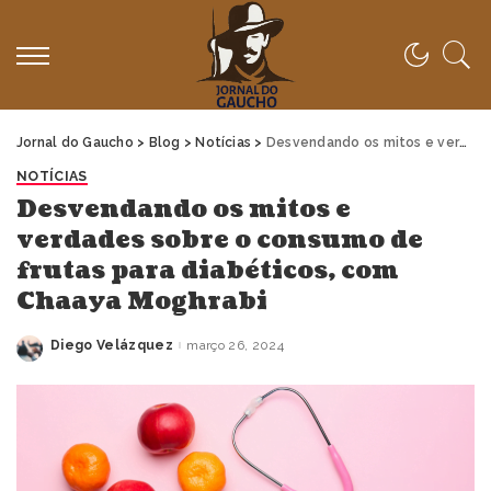
Jornal do Gaucho
>
Blog
>
Notícias
>
Desvendando os mitos e verdades sobre o consumo de frutas para diabéticos, com Chaaya Moghrabi
NOTÍCIAS
Desvendando os mitos e
verdades sobre o consumo de
frutas para diabéticos, com
Chaaya Moghrabi
Diego Velázquez
março 26, 2024
Posted
by