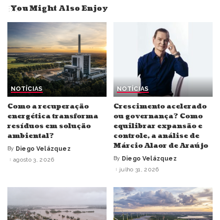
You Might Also Enjoy
NOTÍCIAS
NOTÍCIAS
Como a recuperação
Crescimento acelerado
energética transforma
ou governança? Como
resíduos em solução
equilibrar expansão e
ambiental?
controle, a análise de
Márcio Alaor de Araújo
By
Diego Velázquez
Posted
by
By
Diego Velázquez
agosto 3, 2026
Posted
by
julho 31, 2026