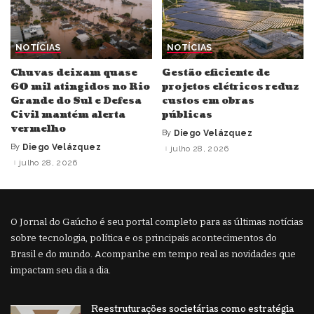
NOTÍCIAS
NOTÍCIAS
Chuvas deixam quase
Gestão eficiente de
60 mil atingidos no Rio
projetos elétricos reduz
Grande do Sul e Defesa
custos em obras
Civil mantém alerta
públicas
vermelho
By
Diego Velázquez
Posted
by
By
Diego Velázquez
julho 28, 2026
Posted
by
julho 28, 2026
O Jornal do Gaúcho é seu portal completo para as últimas notícias
sobre tecnologia, política e os principais acontecimentos do
Brasil e do mundo. Acompanhe em tempo real as novidades que
impactam seu dia a dia.
Reestruturações societárias como estratégia