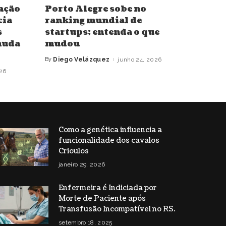
ação
Porto Alegre sobe no
cia
ranking mundial de
s
startups; entenda o que
 muda
mudou
By
Diego Velázquez
junho 24, 2026
Posted
by
026
Como a genética influencia a
funcionalidade dos cavalos
Crioulos
janeiro 29, 2026
Enfermeira é Indiciada por
Morte de Paciente após
Transfusão Incompatível no RS.
setembro 18, 2025