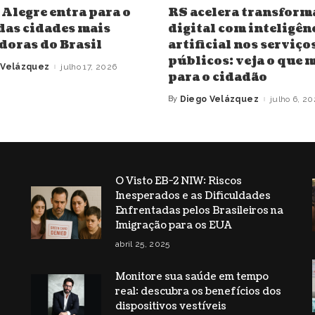
 Alegre entra para o
RS acelera transform
 das cidades mais
digital com inteligên
doras do Brasil
artificial nos serviço
públicos: veja o que
 Velázquez
julho 17, 2026
para o cidadão
By
Diego Velázquez
julho 6, 2
Posted
by
O Visto EB-2 NIW: Riscos
Inesperados e as Dificuldades
s
Enfrentadas pelos Brasileiros na
Imigração para os EUA
abril 25, 2025
Monitore sua saúde em tempo
real: descubra os benefícios dos
dispositivos vestíveis