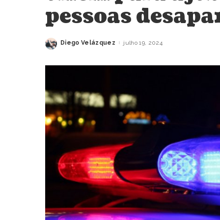
pessoas desapa
Diego Velázquez
julho 19, 2024
Posted
by