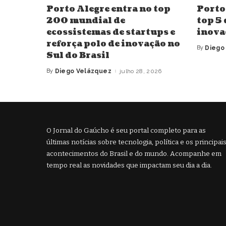
Porto Alegre entra no top
Porto
200 mundial de
top 5
ecossistemas de startups e
inova
reforça polo de inovação no
By
Diego
Posted
Sul do Brasil
by
By
Diego Velázquez
julho 28, 2026
Posted
by
O Jornal do Gaúcho é seu portal completo para as
últimas notícias sobre tecnologia, política e os principai
acontecimentos do Brasil e do mundo. Acompanhe em
tempo real as novidades que impactam seu dia a dia.