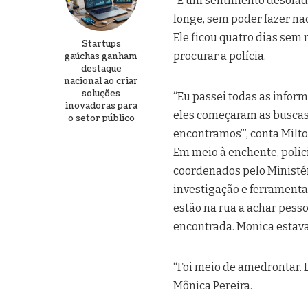
“É um sentimento desolad
longe, sem poder fazer nada
Ele ficou quatro dias sem n
Startups
procurar a polícia.
gaúchas ganham
destaque
nacional ao criar
soluções
“Eu passei todas as inform
inovadoras para
eles começaram as buscas, 
o setor público
encontramos’”, conta Milto
Em meio à enchente, polici
coordenados pelo Ministér
investigação e ferramentas
estão na rua a achar pesso
encontrada. Monica estav
“Foi meio de amedrontar. E
Mônica Pereira.