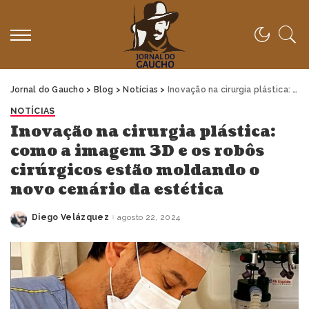
Jornal do Gaucho
>
Blog
>
Notícias
>
Inovação na cirurgia plástica: como a imagem 3D e os robôs cirúrgicos estão moldando o novo cenário da estética
NOTÍCIAS
Inovação na cirurgia plástica:
como a imagem 3D e os robôs
cirúrgicos estão moldando o
novo cenário da estética
Diego Velázquez
agosto 22, 2024
Posted
by