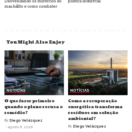
Desvendando os mistérios do
política industrial
mau hálito e como combater
You Might Also Enjoy
NOTÍCIAS
NOTÍCIAS
O que fazer primeiro
Como a recuperação
quando o plano recusa o
energética transforma
remédio?
resíduos em solução
ambiental?
By
Diego Velázquez
Posted
by
By
Diego Velázquez
agosto 6, 2026
Posted
by