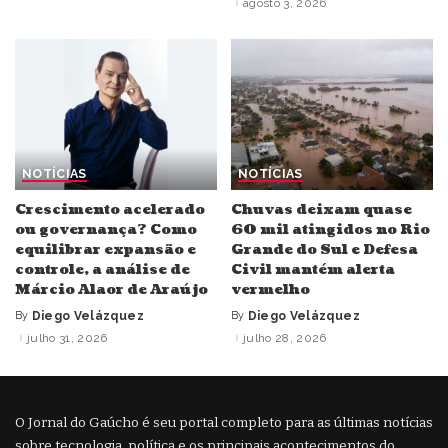
agosto 3, 2026
NOTÍCIAS
NOTÍCIAS
Crescimento acelerado
Chuvas deixam quase
ou governança? Como
60 mil atingidos no Rio
equilibrar expansão e
Grande do Sul e Defesa
controle, a análise de
Civil mantém alerta
Márcio Alaor de Araújo
vermelho
By
Diego Velázquez
By
Diego Velázquez
Posted
Posted
by
by
julho 31, 2026
julho 28, 2026
O Jornal do Gaúcho é seu portal completo para as últimas notícias
sobre tecnologia, política e os principais acontecimentos do