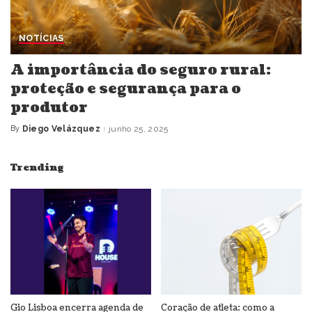
NOTÍCIAS
A importância do seguro rural:
proteção e segurança para o
produtor
By
Diego Velázquez
junho 25, 2025
Posted
by
Trending
Gio Lisboa encerra agenda de
Coração de atleta: como a