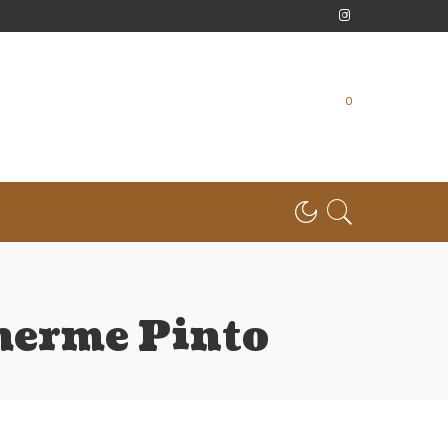
0
herme Pinto