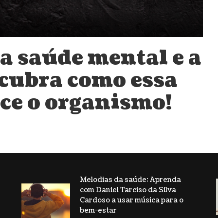
 a saúde mental e a
cubra como essa
ce o organismo!
Melodias da saúde: Aprenda
com Daniel Tarciso da Silva
s
Cardoso a usar música para o
bem-estar