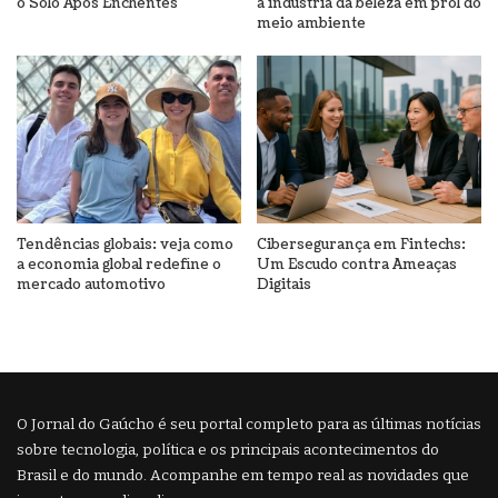
o Solo Após Enchentes
a indústria da beleza em prol do
meio ambiente
Tendências globais: veja como
Cibersegurança em Fintechs:
a economia global redefine o
Um Escudo contra Ameaças
mercado automotivo
Digitais
O Jornal do Gaúcho é seu portal completo para as últimas notícias
sobre tecnologia, política e os principais acontecimentos do
Brasil e do mundo. Acompanhe em tempo real as novidades que