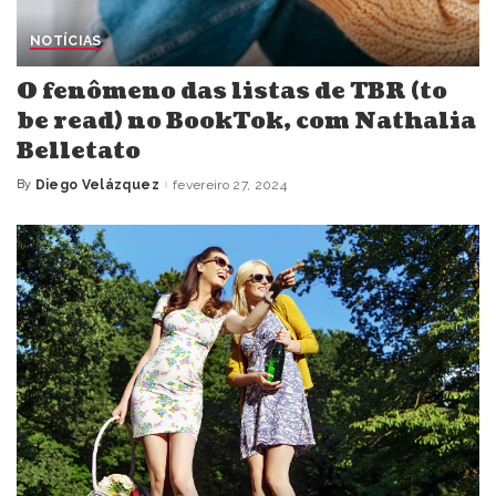
NOTÍCIAS
O fenômeno das listas de TBR (to
be read) no BookTok, com Nathalia
Belletato
By
Diego Velázquez
fevereiro 27, 2024
Posted
by