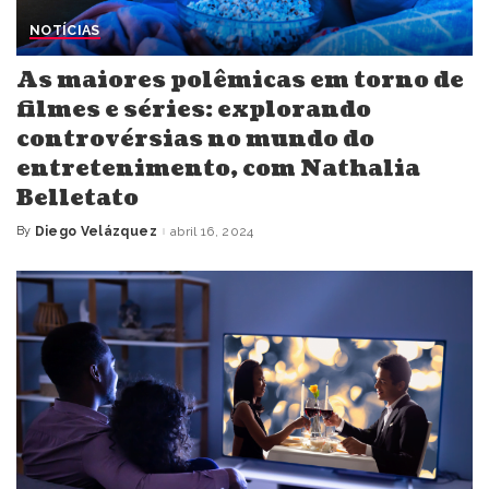
NOTÍCIAS
As maiores polêmicas em torno de
filmes e séries: explorando
controvérsias no mundo do
entretenimento, com Nathalia
Belletato
By
Diego Velázquez
abril 16, 2024
Posted
by