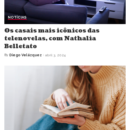
NOTÍCIAS
Os casais mais icônicos das
telenovelas, com Nathalia
Belletato
By
Diego Velázquez
abril 3, 2024
Posted
by