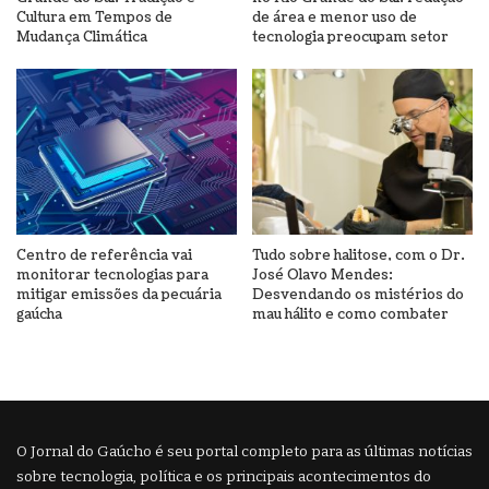
Cultura em Tempos de
de área e menor uso de
Mudança Climática
tecnologia preocupam setor
Centro de referência vai
Tudo sobre halitose, com o Dr.
monitorar tecnologias para
José Olavo Mendes:
mitigar emissões da pecuária
Desvendando os mistérios do
gaúcha
mau hálito e como combater
O Jornal do Gaúcho é seu portal completo para as últimas notícias
sobre tecnologia, política e os principais acontecimentos do