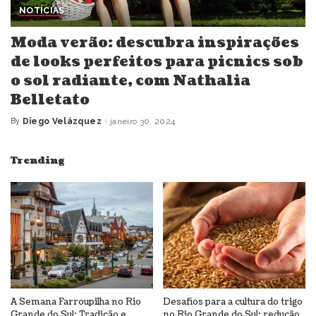
NOTÍCIAS
Moda verão: descubra inspirações
de looks perfeitos para picnics sob
o sol radiante, com Nathalia
Belletato
By
Diego Velázquez
janeiro 30, 2024
Posted
by
Trending
A Semana Farroupilha no Rio
Desafios para a cultura do trigo
Grande do Sul: Tradição e
no Rio Grande do Sul: redução