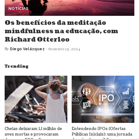
NOTÍCIAS
Os benefícios da meditação
mindfulness na educação, com
Richard Otterloo
By
Diego Velázquez
fevereiro 15, 2024
Posted
by
Trending
Cheias deixaram 1,1 milhão de
Entendendo IPOs (Ofertas
aves mortas e provocaram
Públicas Iniciais): uma jornada