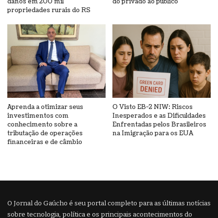
danos em 200 mil
do privado ao público
propriedades rurais do RS
Aprenda a otimizar seus
O Visto EB-2 NIW: Riscos
investimentos com
Inesperados e as Dificuldades
conhecimento sobre a
Enfrentadas pelos Brasileiros
tributação de operações
na Imigração para os EUA
financeiras e de câmbio
O Jornal do Gaúcho é seu portal completo para as últimas notícias
sobre tecnologia, política e os principais acontecimentos do