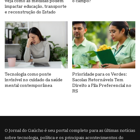
veja como as medidas podem
o campo?
impactar educação, transporte
e reconstrução do Estado
Tecnologia como ponte
Prioridade para os Verdes:
invisível no cuidado da saúde
Sacolas Retornáveis Tem
mental contemporânea
Direito a Fila Preferencial no
RS
O Jornal do Gaúcho é seu portal completo para as últimas notícias
sobre tecnologia, política e os principais acontecimentos do