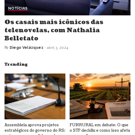
NOTÍCIAS
Os casais mais icônicos das
telenovelas, com Nathalia
Belletato
By
Diego Velázquez
abril 3, 2024
Posted
by
Trending
Assembleia aprova projetos
FUNRURAL em debate: O que
estratégicos do governo do RS;
o STF decidiu e como isso afeta