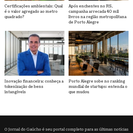
Certificações ambientais: Qual
Após enchentes no RS,
é o valor agregado ao metro
campanha arrecada 40 mil
quadrado?
livros na região metropolitana
de Porto Alegre
Inovação financeira: conheça a
Porto Alegre sobe no ranking
tokenização de bens
mundial de startups; entenda o
intangíveis
que mudou
O Jornal do Gaúcho é seu portal completo para as últimas notícias