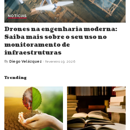
NOTÍCIAS
Drones na engenharia moderna:
Saiba mais sobre o seu uso no
monitoramento de
infraestruturas
By
Diego Velázquez
fevereiro 19, 2026
Posted
by
Trending