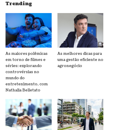
Trending
As maiores polêmicas
As melhores dicas para
em torno de filmes e
uma gestão eficiente no
séries: explorando
agronegócio
controvérsias no
mundo do
entretenimento, com
Nathalia Belletato