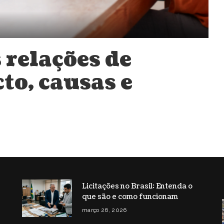
 relações de
to, causas e
Licitações no Brasil: Entenda o
que são e como funcionam
s
março 26, 2026