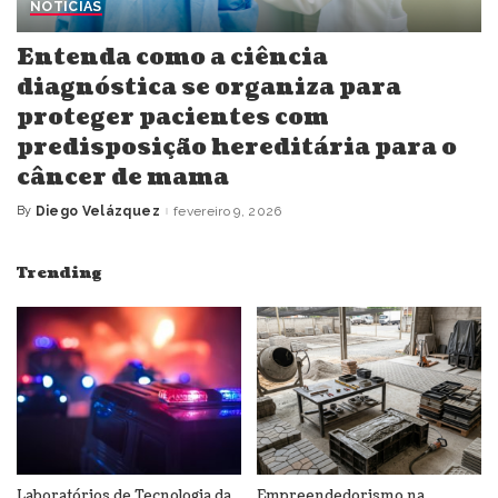
NOTÍCIAS
Entenda como a ciência
diagnóstica se organiza para
proteger pacientes com
predisposição hereditária para o
câncer de mama
By
Diego Velázquez
fevereiro 9, 2026
Posted
by
Trending
Laboratórios de Tecnologia da
Empreendedorismo na