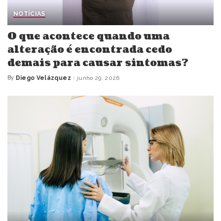
NOTÍCIAS
O que acontece quando uma
alteração é encontrada cedo
demais para causar sintomas?
By
Diego Velázquez
junho 29, 2026
Posted
by