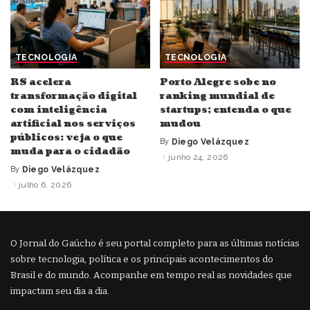
TECNOLOGIA
TECNOLOGIA
RS acelera
Porto Alegre sobe no
transformação digital
ranking mundial de
com inteligência
startups; entenda o que
artificial nos serviços
mudou
públicos: veja o que
By
Diego Velázquez
Posted
muda para o cidadão
by
junho 24, 2026
By
Diego Velázquez
Posted
by
julho 6, 2026
O Jornal do Gaúcho é seu portal completo para as últimas notícias
sobre tecnologia, política e os principais acontecimentos do
Brasil e do mundo. Acompanhe em tempo real as novidades que
impactam seu dia a dia.