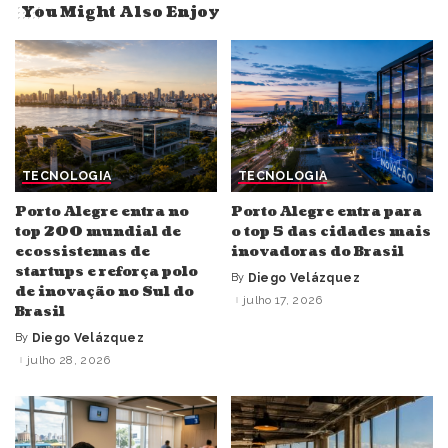
You Might Also Enjoy
TECNOLOGIA
TECNOLOGIA
Porto Alegre entra no
Porto Alegre entra para
top 200 mundial de
o top 5 das cidades mais
ecossistemas de
inovadoras do Brasil
startups e reforça polo
By
Diego Velázquez
Posted
de inovação no Sul do
by
julho 17, 2026
Brasil
By
Diego Velázquez
Posted
by
julho 28, 2026