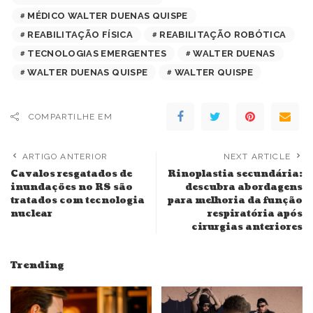
MÉDICO WALTER DUENAS QUISPE
REABILITAÇÃO FÍSICA
REABILITAÇÃO ROBÓTICA
TECNOLOGIAS EMERGENTES
WALTER DUENAS
WALTER DUENAS QUISPE
WALTER QUISPE
COMPARTILHE EM
ARTIGO ANTERIOR
NEXT ARTICLE
Cavalos resgatados de
Rinoplastia secundária:
inundações no RS são
descubra abordagens
tratados com tecnologia
para melhoria da função
nuclear
respiratória após
cirurgias anteriores
Trending