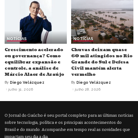
NOTÍCIAS
NOTÍCIAS
Crescimento acelerado
Chuvas deixam quase
ou governança? Como
60 mil atingidos no Rio
equilibrar expansão e
Grande do Sul e Defesa
controle, a análise de
Civil mantém alerta
Márcio Alaor de Araújo
vermelho
By
Diego Velázquez
By
Diego Velázquez
Posted
Posted
by
by
julho 31, 2026
julho 28, 2026
O Jornal do Gaúcho é seu portal completo para as últimas notícias
sobre tecnologia, política e os principais acontecimentos do
Brasil e do mundo. Acompanhe em tempo real as novidades que
impactam seu dia a dia.