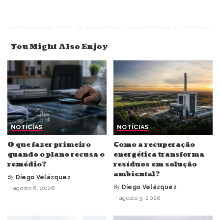
You Might Also Enjoy
NOTÍCIAS
NOTÍCIAS
O que fazer primeiro
Como a recuperação
quando o plano recusa o
energética transforma
remédio?
resíduos em solução
ambiental?
By
Diego Velázquez
Posted
by
By
Diego Velázquez
agosto 6, 2026
Posted
by
agosto 3, 2026