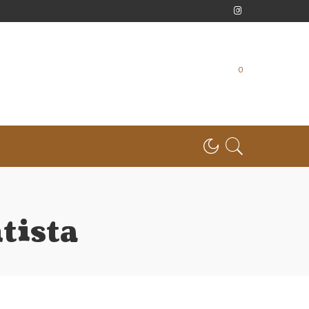
0
tista