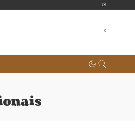
0
ionais