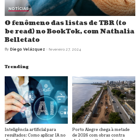
NOTÍCIAS
O fenômeno das listas de TBR (to
be read) no BookTok, com Nathalia
Belletato
By
Diego Velázquez
fevereiro 27, 2024
Posted
by
Trending
Inteligência artificial para
Porto Alegre chega à metade
resultados: Como aplicar IA no
de 2026 com obras contra