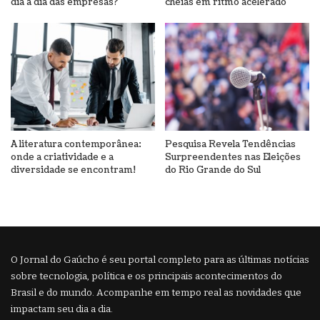
dia a dia das empresas?
cheias em ritmo acelerado
A literatura contemporânea:
Pesquisa Revela Tendências
onde a criatividade e a
Surpreendentes nas Eleições
diversidade se encontram!
do Rio Grande do Sul
O Jornal do Gaúcho é seu portal completo para as últimas notícias
sobre tecnologia, política e os principais acontecimentos do
Brasil e do mundo. Acompanhe em tempo real as novidades que
impactam seu dia a dia.