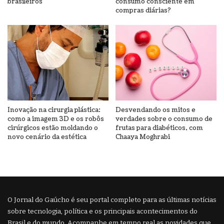
brasileiros
consumo consciente em
compras diárias?
Inovação na cirurgia plástica:
Desvendando os mitos e
como a imagem 3D e os robôs
verdades sobre o consumo de
cirúrgicos estão moldando o
frutas para diabéticos, com
novo cenário da estética
Chaaya Moghrabi
O Jornal do Gaúcho é seu portal completo para as últimas notícias
sobre tecnologia, política e os principais acontecimentos do
Brasil e do mundo. Acompanhe em tempo real as novidades que