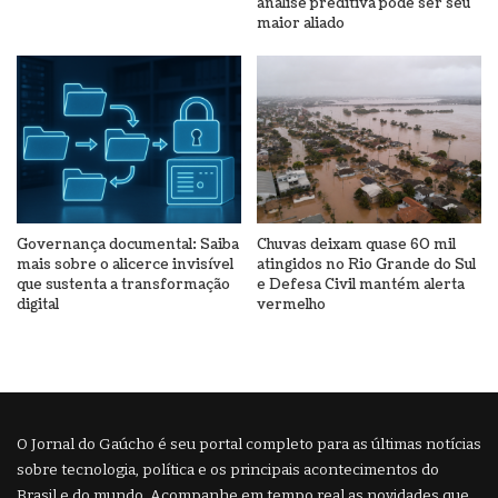
análise preditiva pode ser seu
maior aliado
Governança documental: Saiba
Chuvas deixam quase 60 mil
mais sobre o alicerce invisível
atingidos no Rio Grande do Sul
que sustenta a transformação
e Defesa Civil mantém alerta
digital
vermelho
O Jornal do Gaúcho é seu portal completo para as últimas notícias
sobre tecnologia, política e os principais acontecimentos do
Brasil e do mundo. Acompanhe em tempo real as novidades que