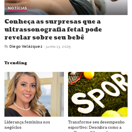
NOTÍCIAS
Conheça as surpresas que a
ultrassonografia fetal pode
revelar sobre seu bebê
By
Diego Velázquez
junho 13, 2025
Posted
by
Trending
Liderança feminina nos
Transforme seu desempenho
negócios
esportivo: Descubra como a