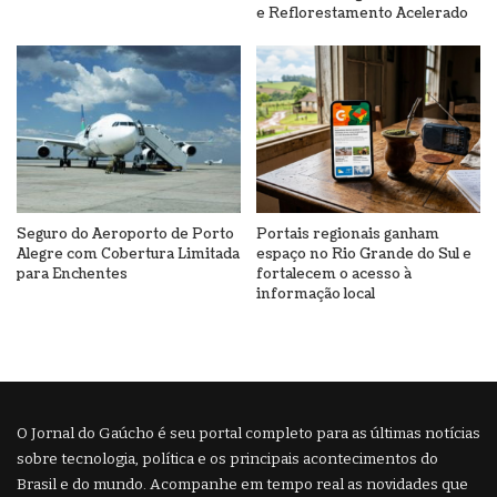
e Reflorestamento Acelerado
Seguro do Aeroporto de Porto
Portais regionais ganham
Alegre com Cobertura Limitada
espaço no Rio Grande do Sul e
para Enchentes
fortalecem o acesso à
informação local
O Jornal do Gaúcho é seu portal completo para as últimas notícias
sobre tecnologia, política e os principais acontecimentos do
Brasil e do mundo. Acompanhe em tempo real as novidades que