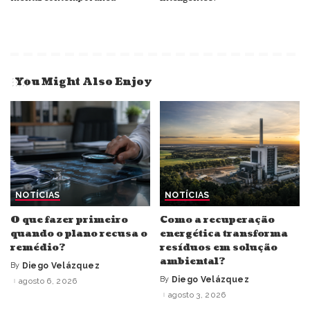
You Might Also Enjoy
NOTÍCIAS
NOTÍCIAS
O que fazer primeiro
Como a recuperação
quando o plano recusa o
energética transforma
remédio?
resíduos em solução
ambiental?
By
Diego Velázquez
Posted
by
By
Diego Velázquez
agosto 6, 2026
Posted
by
agosto 3, 2026