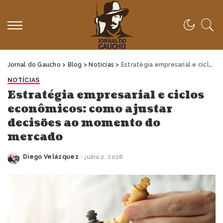
Jornal do Gaucho
>
Blog
>
Notícias
>
Estratégia empresarial e ciclos econômicos: como ajustar decisões ao momento do mercado
NOTÍCIAS
Estratégia empresarial e ciclos
econômicos: como ajustar
decisões ao momento do
mercado
Diego Velázquez
julho 2, 2026
Posted
by