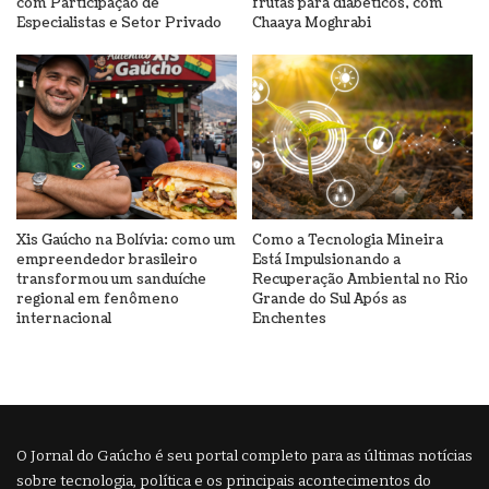
com Participação de
frutas para diabéticos, com
Especialistas e Setor Privado
Chaaya Moghrabi
Xis Gaúcho na Bolívia: como um
Como a Tecnologia Mineira
empreendedor brasileiro
Está Impulsionando a
transformou um sanduíche
Recuperação Ambiental no Rio
regional em fenômeno
Grande do Sul Após as
internacional
Enchentes
O Jornal do Gaúcho é seu portal completo para as últimas notícias
sobre tecnologia, política e os principais acontecimentos do