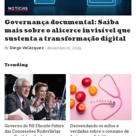
NOTÍCIAS
Governança documental: Saiba
mais sobre o alicerce invisível que
sustenta a transformação digital
By
Diego Velázquez
dezembro 10, 2025
Posted
by
Trending
Governo do RS Discute Futuro
Desvendando os mitos e
das Concessões Rodoviárias
verdades sobre o consumo de