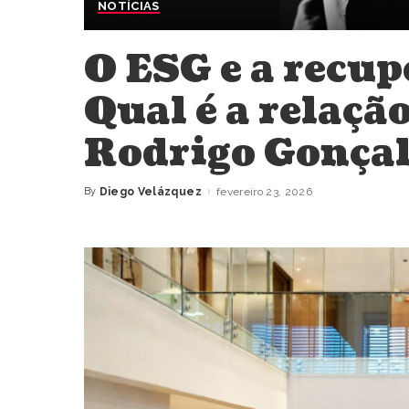
NOTÍCIAS
O ESG e a recup
Qual é a relaçã
Rodrigo Gonçal
By
Diego Velázquez
fevereiro 23, 2026
Posted
by