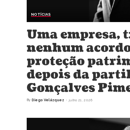
NOTÍCIAS
Uma empresa, t
nenhum acordo: 
proteção patri
depois da part
Gonçalves Pime
By
Diego Velázquez
julho 21, 2026
Posted
by