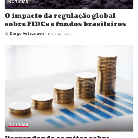
NOTÍCIAS
O impacto da regulação global
sobre FIDCs e fundos brasileiros
By
Diego Velázquez
maio 12, 2025
Posted
by
NOTÍCIAS