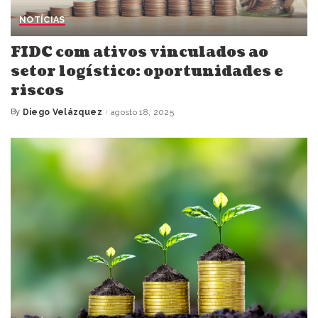
NOTÍCIAS
FIDC com ativos vinculados ao
setor logístico: oportunidades e
riscos
By
Diego Velázquez
agosto 18, 2025
Posted
by