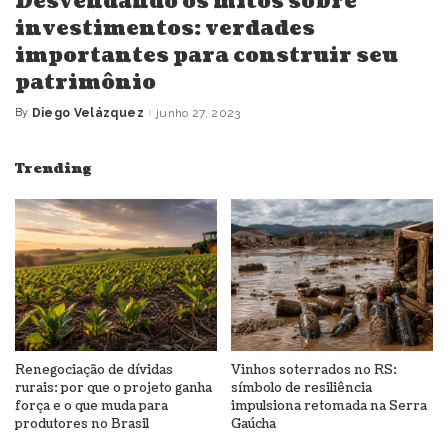
Desvendando os mitos sobre
investimentos: verdades
importantes para construir seu
patrimônio
By
Diego Velázquez
junho 27, 2023
Posted
by
Trending
Renegociação de dívidas
Vinhos soterrados no RS:
rurais: por que o projeto ganha
símbolo de resiliência
força e o que muda para
impulsiona retomada na Serra
produtores no Brasil
Gaúcha