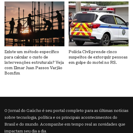
Existe um método específico
Polícia Civil prende cinco
para calcular o custo de
suspeitos de extorquir pessoas
intervenções estruturais? Veja
em golpe do motel no RS.
com Elmar Juan Passos Varjão
Bomfim
O Jornal do Gaúcho é seu portal completo para as últimas notícias
sobre tecnologia, política e os principais acontecimentos do
Brasil e do mundo. Acompanhe em tempo real as novidades que
impactam seu dia a dia.