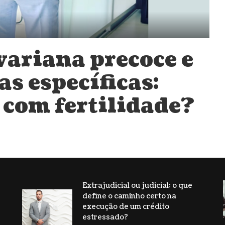
variana precoce e
s específicas:
o com fertilidade?
Extrajudicial ou judicial: o que
define o caminho certo na
s
execução de um crédito
estressado?