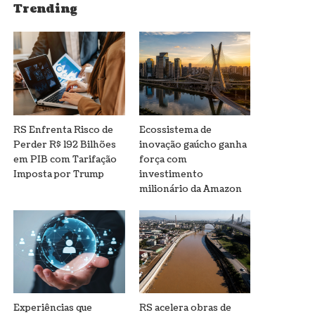
Trending
RS Enfrenta Risco de
Ecossistema de
Perder R$ 192 Bilhões
inovação gaúcho ganha
em PIB com Tarifação
força com
Imposta por Trump
investimento
milionário da Amazon
Experiências que
RS acelera obras de