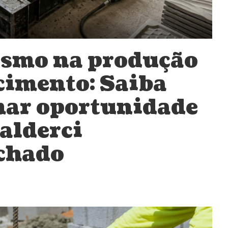
smo na produção
 cimento: Saiba
mar oportunidade
alderci
chado