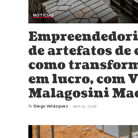
NOTÍCIAS
Empreendedori
de artefatos de
como transfor
em lucro, com V
Malagosini Ma
By
Diego Velázquez
abril 15, 2026
Posted
by