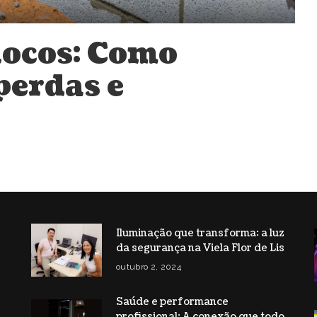
locos: Como
perdas e
Iluminação que transforma: a luz
da segurança na Viela Flor de Lis
s
outubro 2, 2024
Saúde e performance
profissional: A conexão que todo