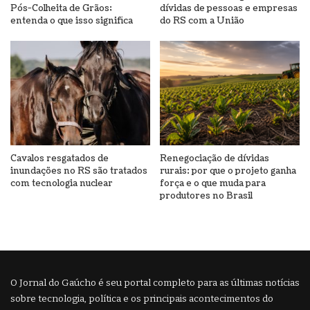
Pós-Colheita de Grãos;
dívidas de pessoas e empresas
entenda o que isso significa
do RS com a União
Cavalos resgatados de
Renegociação de dívidas
inundações no RS são tratados
rurais: por que o projeto ganha
com tecnologia nuclear
força e o que muda para
produtores no Brasil
O Jornal do Gaúcho é seu portal completo para as últimas notícias
sobre tecnologia, política e os principais acontecimentos do