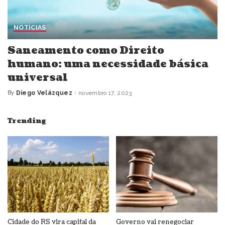
NOTÍCIAS
Saneamento como Direito
humano: uma necessidade básica
universal
By
Diego Velázquez
novembro 17, 2023
Posted
by
Trending
Cidade do RS vira capital da
Governo vai renegociar