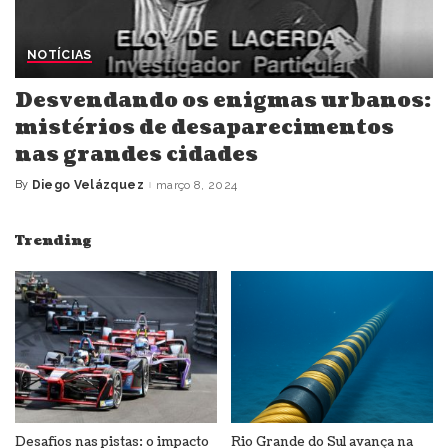
NOTÍCIAS
Desvendando os enigmas urbanos:
mistérios de desaparecimentos
nas grandes cidades
By
Diego Velázquez
março 8, 2024
Posted
by
Trending
Desafios nas pistas: o impacto
Rio Grande do Sul avança na