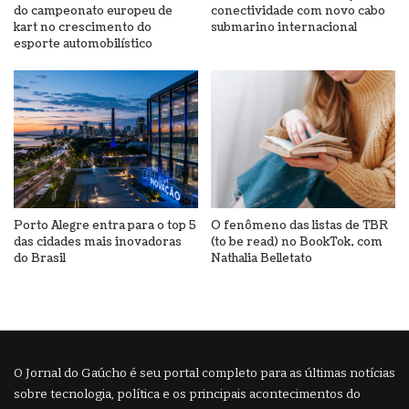
do campeonato europeu de
conectividade com novo cabo
kart no crescimento do
submarino internacional
esporte automobilístico
Porto Alegre entra para o top 5
O fenômeno das listas de TBR
das cidades mais inovadoras
(to be read) no BookTok, com
do Brasil
Nathalia Belletato
O Jornal do Gaúcho é seu portal completo para as últimas notícias
sobre tecnologia, política e os principais acontecimentos do