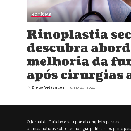
NOTÍCIAS
Rinoplastia se
descubra abord
melhoria da fu
após cirurgias 
By
Diego Velázquez
junho 20, 2024
Posted
by
O Jornal do Gaúcho é seu portal completo para as
últimas notícias sobre tecnologia, política e os principai