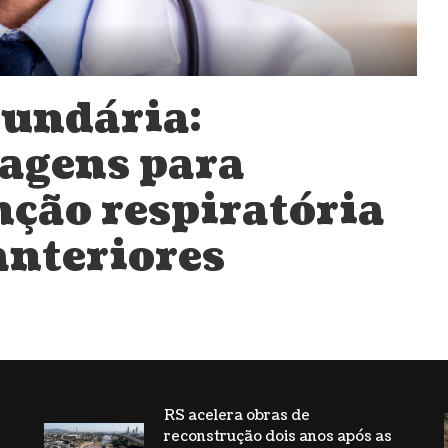
cundária:
agens para
nção respiratória
anteriores
RS acelera obras de
reconstrução dois anos após as
s