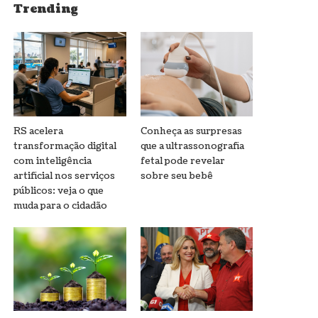
Trending
RS acelera
Conheça as surpresas
transformação digital
que a ultrassonografia
com inteligência
fetal pode revelar
artificial nos serviços
sobre seu bebê
públicos: veja o que
muda para o cidadão