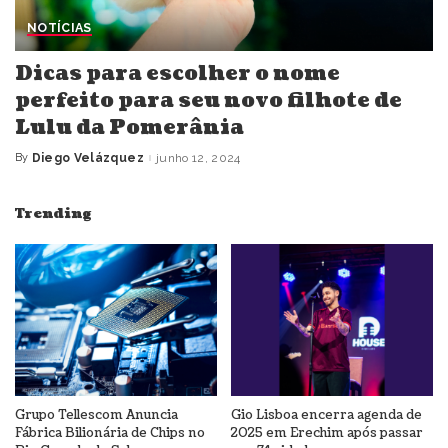
NOTÍCIAS
Dicas para escolher o nome
perfeito para seu novo filhote de
Lulu da Pomerânia
By
Diego Velázquez
junho 12, 2024
Posted
by
Trending
Grupo Tellescom Anuncia
Gio Lisboa encerra agenda de
Fábrica Bilionária de Chips no
2025 em Erechim após passar