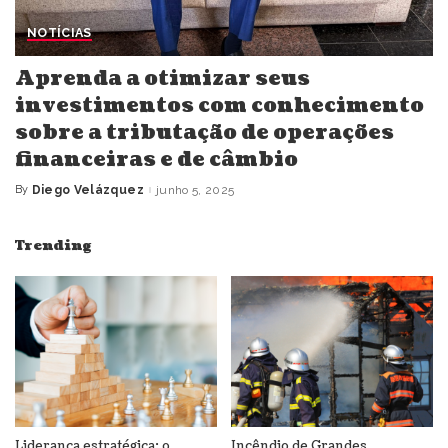
NOTÍCIAS
Aprenda a otimizar seus
investimentos com conhecimento
sobre a tributação de operações
financeiras e de câmbio
By
Diego Velázquez
junho 5, 2025
Posted
by
Trending
Liderança estratégica: o
Incêndio de Grandes