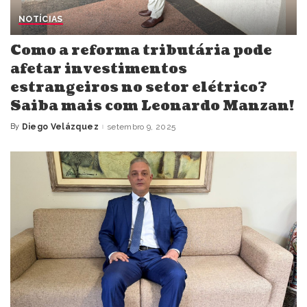
NOTÍCIAS
Como a reforma tributária pode
afetar investimentos
estrangeiros no setor elétrico?
Saiba mais com Leonardo Manzan!
By
Diego Velázquez
setembro 9, 2025
Posted
by