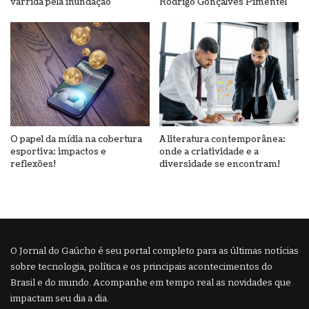
varrida pela inundação
Rodrigo Gonçalves Pimentel
O papel da mídia na cobertura
A literatura contemporânea:
esportiva: impactos e
onde a criatividade e a
reflexões!
diversidade se encontram!
O Jornal do Gaúcho é seu portal completo para as últimas notícias
sobre tecnologia, política e os principais acontecimentos do
Brasil e do mundo. Acompanhe em tempo real as novidades que
impactam seu dia a dia.