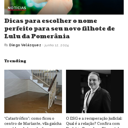
NOTÍCIAS
Dicas para escolher o nome
perfeito para seu novo filhote de
Lulu da Pomerânia
By
Diego Velázquez
junho 12, 2024
Posted
by
Trending
‘Catastrófico’: como ficou o
O ESG e a recuperação judicial:
centro de Mariante, vila gaúcha
Qual é a relação? Confira com