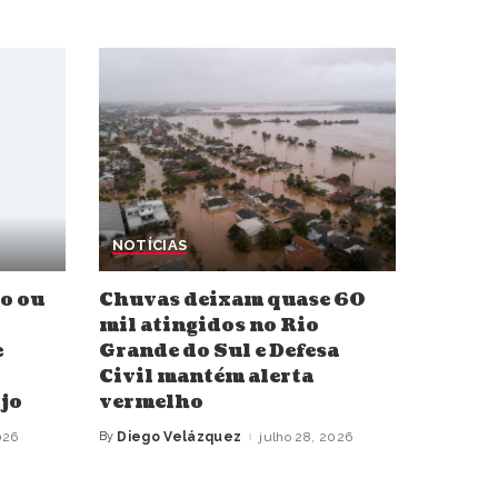
NOTÍCIAS
o ou
Chuvas deixam quase 60
mil atingidos no Rio
e
Grande do Sul e Defesa
Civil mantém alerta
jo
vermelho
026
By
Diego Velázquez
julho 28, 2026
Posted
by