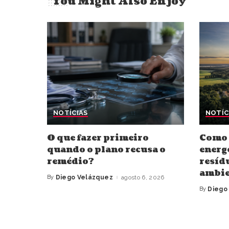
You Might Also Enjoy
NOTÍCIAS
NOTÍC
O que fazer primeiro
Como 
quando o plano recusa o
energ
remédio?
resíd
ambie
By
Diego Velázquez
agosto 6, 2026
Posted
by
By
Diego
Posted
by