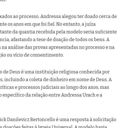
dos ao processo, Andressa alegou ter doado cerca de
te os anos em que foi fiel. No entanto, a juíza
stante da quantia recebida pela modelo seria suficiente
ncia, afastando a tese de doação de todos os bens. A
a na análise das provas apresentadas no processo e na
ção ou vício de consentimento.
o de Deus é uma instituição religiosa conhecida por
s, incluindo a coleta de dinheiro em nome de Deus. A
críticas e processos judiciais ao longo dos anos, mas
 específico da relação entre Andressa Urach e a
ick Danilevicz Bertoncello é uma resposta à solicitação
 doações feitas à Igreja Universal. A modelo havia