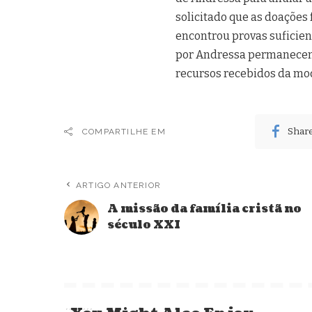
solicitado que as doações 
encontrou provas suficient
por Andressa permanecem v
recursos recebidos da mo
Shar
COMPARTILHE EM
ARTIGO ANTERIOR
A missão da família cristã no
século XXI