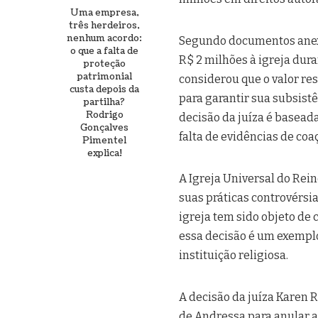
Uma empresa,
três herdeiros,
nenhum acordo:
Segundo documentos anexa
o que a falta de
R$ 2 milhões à igreja duran
proteção
patrimonial
considerou que o valor re
custa depois da
para garantir sua subsistê
partilha?
Rodrigo
decisão da juíza é basead
Gonçalves
falta de evidências de coa
Pimentel
explica!
A Igreja Universal do Rein
suas práticas controvérsia
igreja tem sido objeto de 
essa decisão é um exemplo
instituição religiosa.
A decisão da juíza Karen R
de Andressa para anular as