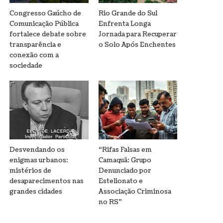
Congresso Gaúcho de
Rio Grande do Sul
Comunicação Pública
Enfrenta Longa
fortalece debate sobre
Jornada para Recuperar
transparência e
o Solo Após Enchentes
conexão com a
sociedade
Desvendando os
“Rifas Falsas em
enigmas urbanos:
Camaquã: Grupo
mistérios de
Denunciado por
desaparecimentos nas
Estelionato e
grandes cidades
Associação Criminosa
no RS”