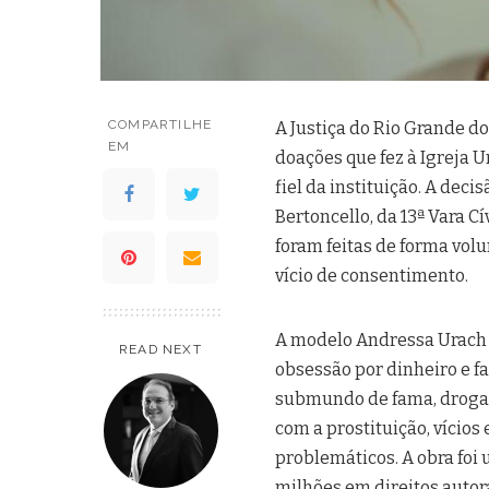
COMPARTILHE
A Justiça do Rio Grande d
EM
doações que fez à Igreja U
fiel da instituição. A deci
Bertoncello, da 13ª Vara C
foram feitas de forma vol
vício de consentimento.
A modelo Andressa Urach 
READ NEXT
obsessão por dinheiro e fa
submundo de fama, drogas 
com a prostituição, vícios
problemáticos. A obra foi
milhões em direitos autora