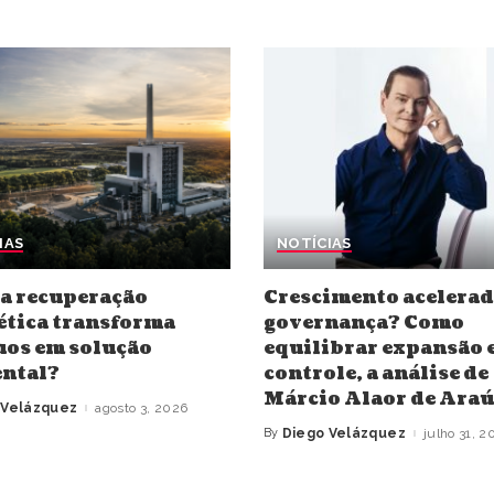
IAS
NOTÍCIAS
a recuperação
Crescimento acelerad
ética transforma
governança? Como
uos em solução
equilibrar expansão 
ntal?
controle, a análise de
Márcio Alaor de Araú
 Velázquez
agosto 3, 2026
By
Diego Velázquez
julho 31, 2
Posted
by