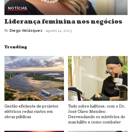
NOTÍCIAS
Liderança feminina nos negócios
By
Diego Velázquez
agosto 14, 2023
Posted
by
Trending
Gestão eficiente de projetos
Tudo sobre halitose, com o Dr.
elétricos reduz custos em
José Olavo Mendes:
obras públicas
Desvendando os mistérios do
mau hálito e como combater