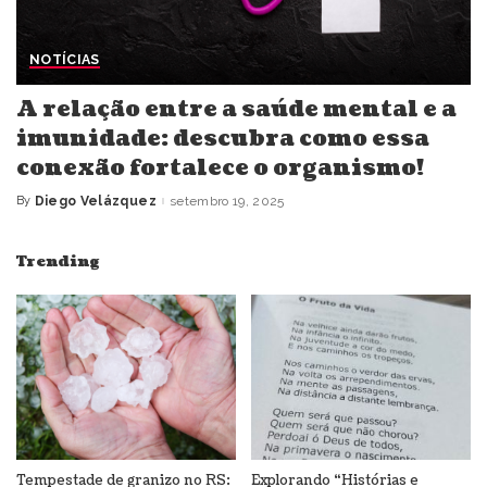
NOTÍCIAS
A relação entre a saúde mental e a
imunidade: descubra como essa
conexão fortalece o organismo!
By
Diego Velázquez
setembro 19, 2025
Posted
by
Trending
Tempestade de granizo no RS:
Explorando “Histórias e