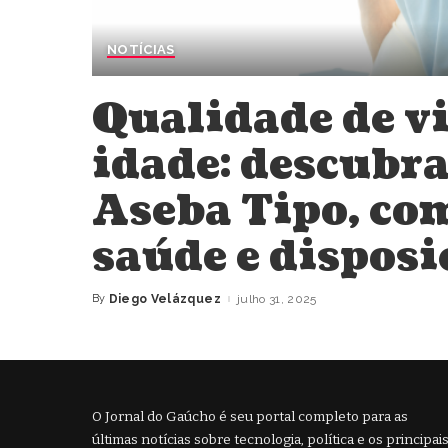
NOTÍCIAS
Qualidade de vi
idade: descubr
Aseba Tipo, co
saúde e disposi
By
Diego Velázquez
julho 31, 2025
Posted
by
O Jornal do Gaúcho é seu portal completo para as
últimas notícias sobre tecnologia, política e os principai