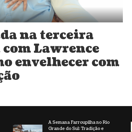
da na terceira
a com Lawrence
mo envelhecer com
ção
A Semana Farroupilha no Rio
Grande do Sul: Tradição e
s