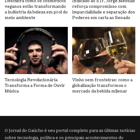
Descubra como os cosméticos
Indicado ao STF, Jorge Messias
veganos estão transformando
reforça compromisso com
a indústria da beleza em prol do
imparcialidade e separação dos
meio ambiente
Poderes em carta ao Senado
Tecnologia Revolucionária
Vinho sem fronteiras: como a
Transforma a Forma de Ouvir
globalização transformou o
Música
mercado da bebida milenar
O Jornal do Gaúcho é seu portal completo para as últimas notícias
sobre tecnologia, política e os principais acontecimentos do