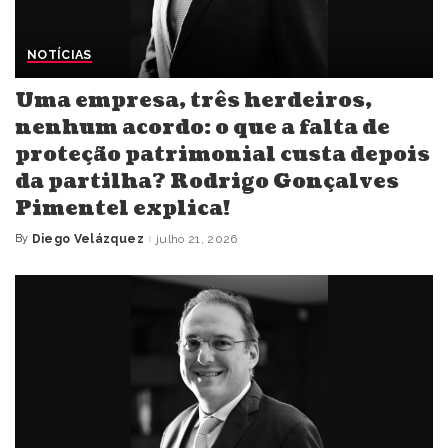
NOTÍCIAS
Uma empresa, três herdeiros,
nenhum acordo: o que a falta de
proteção patrimonial custa depois
da partilha? Rodrigo Gonçalves
Pimentel explica!
By
Diego Velázquez
julho 21, 2026
Posted
by