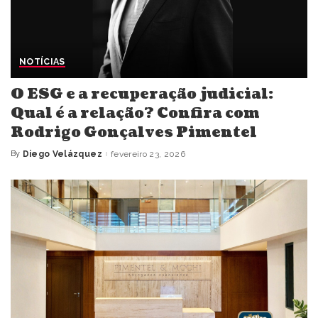
NOTÍCIAS
O ESG e a recuperação judicial:
Qual é a relação? Confira com
Rodrigo Gonçalves Pimentel
By
Diego Velázquez
fevereiro 23, 2026
Posted
by