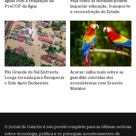
águas com a realização da
veja como as medidas podem
PreCOP da Água
impactar educação, transporte
e reconstrução do Estado
Rio Grande do Sul Enfrenta
Araras: saiba mais sobre as
Longa Jornada para Recuperar
guardiãs coloridas dos
o Solo Após Enchentes
ecossistemas com Ernesto
Matalon
O Jornal do Gaúcho é seu portal completo para as últimas notícias
sobre tecnologia, política e os principais acontecimentos do