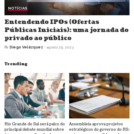
NOTÍCIAS
Entendendo IPOs (Ofertas
Públicas Iniciais): uma jornada do
privado ao público
By
Diego Velázquez
agosto 29, 2023
Posted
by
Trending
Rio Grande do Sul será palco do
Assembleia aprova projetos
principal debate mundial sobre
estratégicos do governo do RS;